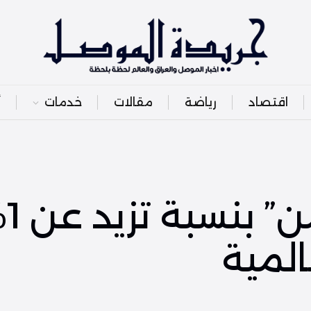
اقتصاد
رياضة
مقالات
خدمات
أ
صعو
المية