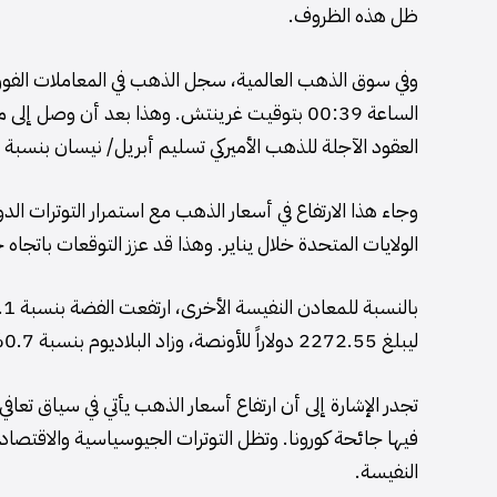
ظل هذه الظروف.
العقود الآجلة للذهب الأميركي تسليم أبريل/ نيسان بنسبة 1.8% لتصل إلى 5036.80 دولاراً للأونصة.
وجاء هذا الارتفاع في أسعار الذهب مع استمرار التوترات ا
الولايات المتحدة خلال يناير. وهذا قد عزز التوقعات باتجاه خف
ليبلغ 2272.55 دولاراً للأونصة، وزاد البلاديوم بنسبة 0.7% ليسجل 1787.55 دولاراً للأونصة.
تجدر الإشارة إلى أن ارتفاع أسعار الذهب يأتي في سياق تعاف
فيها جائحة كورونا. وتظل التوترات الجيوسياسية والاقتصادي
النفيسة.