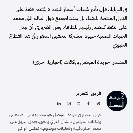
في النهاية، فإن تأثير تقلبات أسعار النفط لا يقتصر فقط على
الدول المنتجة للنفط، بل يمتد لجميع دول العالم التي تعتمد
على النفط كمصدر رئيسي للطاقة. ومن الضروري أن تبذل
الجهات المعنية جهودا مشتركة لتحقيق استقرار في هذا القطاع
الحيوي.
المصدر: جريدة الموصل ووكالات (اخبارية اخرى).
فريق التحرير
موقع
فيسبوك
X
الانستغرام
لينكدإن
الويب
(Twitter)
فريق التحرير في جريدة الموصل هو مجموعة من الصحفيين
والكتاب المهتمين بالشأن العراقي والعربي. يعمل الفريق على
تقديم أخبار دقيقة وتحليلات موضوعية تعكس الواقع