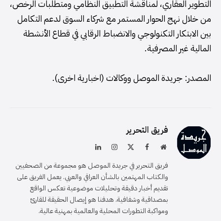
التطوير العقاري، لمناقشة التطبيق النظامي ومتطلبات الرخص،
من خلال نهج الحوار المستمر مع شركاء السوق لدعم التكامل
بين الابتكار التكنولوجي والانضباط الرقابي في قطاع الأنشطة
المالية غير المصرفية.
المصدر: جريدة الموصل ووكالات (اخبارية اخرى).
فريق التحرير
موقع
فيسبوك
X
الانستغرام
لينكدإن
الويب
(Twitter)
فريق التحرير في جريدة الموصل هو مجموعة من الصحفيين
والكتاب المهتمين بالشأن العراقي والعربي. يعمل الفريق على
تقديم أخبار دقيقة وتحليلات موضوعية تعكس الواقع
بمصداقية وشفافية. هدفنا هو إيصال الحقيقة للقارئ
ومواكبة التطورات المحلية والعالمية بمهنية عالية.