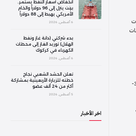
انخفاض أسعار النفط يستمر..
برنت ينزل إلى 96 دولاراً والخام
الأمريكي يهبط إلى 88 دولاراً
نتخبات
6 أغسطس, 2026
بات
بدء شركتي (دانة غاز ونفط
الهلال) توريد الغاز إلى محطات
الكهرباء في كركوك
6 أغسطس, 2026
تعلن الحشد الشعبي نجاح
خطته للزيارة الأربعينية بمشاركة
وقد انتهى مشوار المنتخب العراقي في كأس العالم بعد تعرضه لثلاث هزائم في دور المجموعات، أمام النرويج بنتيجة 4-1، وفرنسا 3-
أكثر من 24 ألف عضو
5 أغسطس, 2026
اخر الأخبار