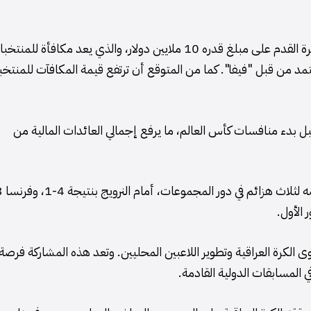
وفيما يتعلق بالجوانب المالية، فقد حصل الاتحاد العراقي لكرة القدم على مبلغ قدره 10 ملايين دولار، والذي يعد مكافأة للم
لمعتمد من قبل "فيفا". كما من المتوقع أن ترتفع قيمة المكافآت للمنتخ
د تلقى مبلغًا قدره 2.5 مليون دولار قبل بدء منافسات كأس العالم، ما يرفع إجمالي العائدات المالية من
توى الكرة العراقية وتطوير اللاعبين المحليين. وتعد هذه المشاركة فرصة
 المسابقات الدولية القادمة.