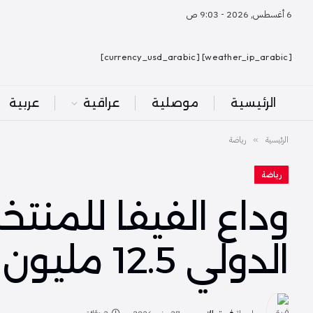
6 أغسطس, 2026 - 9:03 ص
[weather_ip_arabic] [currency_usd_arabic]
الرئيسية
موصلية
عراقية
عربية
الرئيسية
رياضة
»
رياضة
وداع الفيفا للمنتخ
الدولي 12.5 مليون دولار