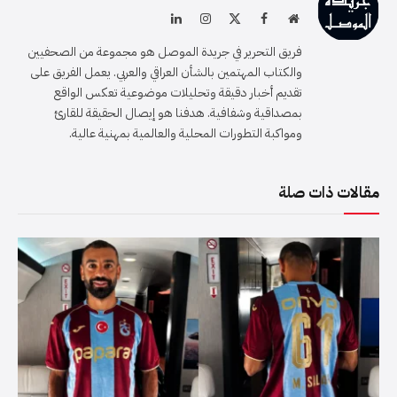
موقع
فيسبوك
X
الانستغرام
لينكدإن
الويب
(Twitter)
فريق التحرير في جريدة الموصل هو مجموعة من الصحفيين
والكتاب المهتمين بالشأن العراقي والعربي. يعمل الفريق على
تقديم أخبار دقيقة وتحليلات موضوعية تعكس الواقع
بمصداقية وشفافية. هدفنا هو إيصال الحقيقة للقارئ
ومواكبة التطورات المحلية والعالمية بمهنية عالية.
مقالات ذات صلة