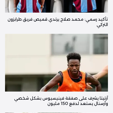
تأكيد رسمي: محمد صلاح يرتدي قميص فريق طرابزون
التركي
آرتيتا يشرف على صفقة فينيسيوس بشكل شخصي
وآرسنال يستعد لدفع 150 مليون