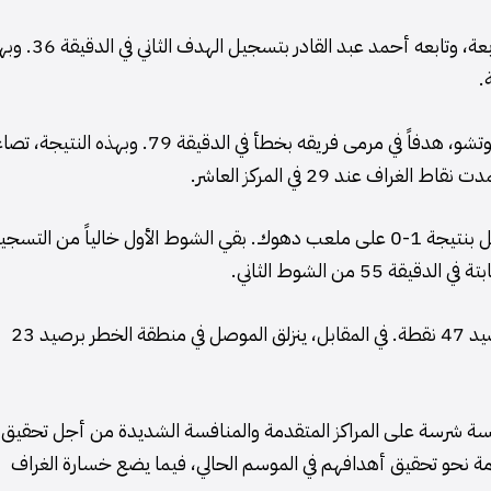
بدأ أيمن حسين بفتح باب التسجيل مبكراً في الدقيقة السابعة، وتابعه أحمد عبد القاد
.
وفي الشوط الثاني، أضاف مدافع فريق الغراف، فابريس أغبوتشو، هدفاً في مرمى فريقه بخطأ في الدقيقة 79. وبهذه ال
في سياق مباراة أخرى، حقق فريق الشرطة فوزاً على الموصل بنتيجة 1-0 على ملعب دهوك. بقي الشوط الأول خالياً من الت
5 من الشوط الثاني.
بفضل هذا الانتصار، تقدم فريق الشرطة إلى المركز الثاني برصيد 47 نقطة. في المقابل، ينزلق الموصل في منطقة الخطر برصيد 23
نافسة شرسة على المراكز المتقدمة والمنافسة الشديدة من أجل تحقيق
هامة نحو تحقيق أهدافهم في الموسم الحالي، فيما يضع خسارة الغراف