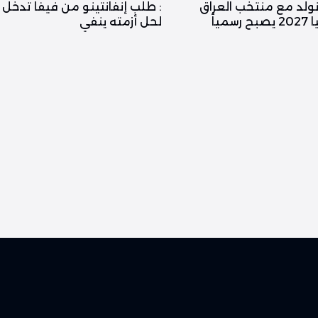
نولد مع منتخب العراق
: طلب إنفانتينو من فيفا تدخل 
ياً
لحل أزمته ينفي