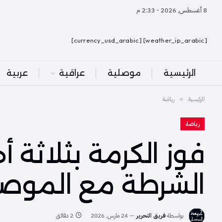
8 أغسطس, 2026 - 2:33 م
[weather_ip_arabic] [currency_usd_arabic]
الرئيسية
موصلية
عراقية
عربية
الرئيسية
رياضة
»
رياضة
فوز الكرمة بثلاثة 
الشرطة مع الموصل
بواسطة
فريق التحرير
24 مارس, 2026
2 دقائق