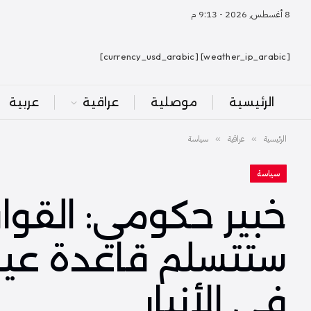
8 أغسطس, 2026 - 9:13 م
[weather_ip_arabic] [currency_usd_arabic]
الرئيسية
موصلية
عراقية
عربية
الرئيسية
عراقية
سياسة
»
»
سياسة
خبير حكومي: القوا
ستتسلم قاعدة عين 
في الأنبار