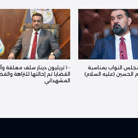
جلس النواب بمناسبة
١٠٠ تريليون دينار سلف معلقة وآ
ام الحسين (عليه السلام)
القضايا تم إحالتها للنزاهة والقض
المشهداني