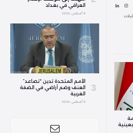
العراقي في بغداد
ك
الانستغرام
لينكدإن
(Twitter
8 أغسطس, 2026
ليلات
الأمم المتحدة تدين “تصاعد”
العنف وضم أراضي في الضفة
الغربية
8 أغسطس, 2026
مة
بعينية