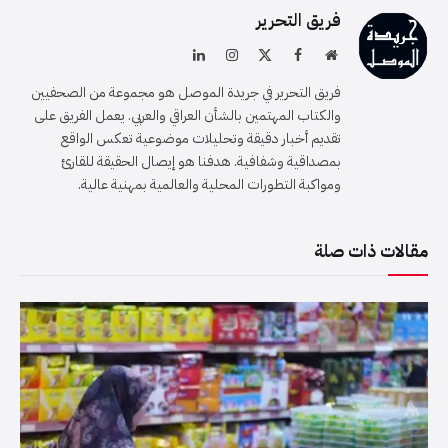
فريق التحرير
موقع
فيسبوك
X
الانستغرام
لينكدإن
الويب
(Twitter)
فريق التحرير في جريدة الموصل هو مجموعة من الصحفيين
والكتاب المهتمين بالشأن العراقي والعربي. يعمل الفريق على
تقديم أخبار دقيقة وتحليلات موضوعية تعكس الواقع
بمصداقية وشفافية. هدفنا هو إيصال الحقيقة للقارئ
ومواكبة التطورات المحلية والعالمية بمهنية عالية.
مقالات ذات صلة