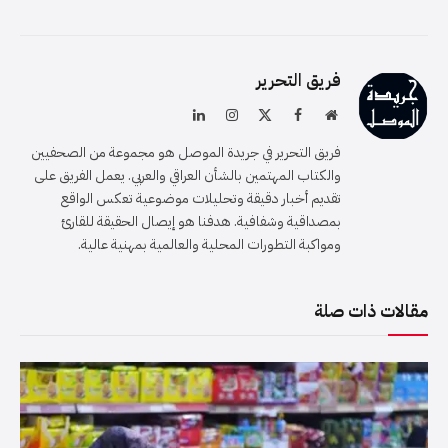
فريق التحرير
موقع
فيسبوك
X
الانستغرام
لينكدإن
الويب
(Twitter)
فريق التحرير في جريدة الموصل هو مجموعة من الصحفيين
والكتاب المهتمين بالشأن العراقي والعربي. يعمل الفريق على
تقديم أخبار دقيقة وتحليلات موضوعية تعكس الواقع
بمصداقية وشفافية. هدفنا هو إيصال الحقيقة للقارئ
ومواكبة التطورات المحلية والعالمية بمهنية عالية.
مقالات ذات صلة