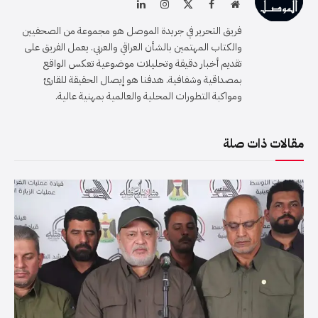
موقع
فيسبوك
X
الانستغرام
لينكدإن
الويب
(Twitter)
فريق التحرير في جريدة الموصل هو مجموعة من الصحفيين
والكتاب المهتمين بالشأن العراقي والعربي. يعمل الفريق على
تقديم أخبار دقيقة وتحليلات موضوعية تعكس الواقع
بمصداقية وشفافية. هدفنا هو إيصال الحقيقة للقارئ
ومواكبة التطورات المحلية والعالمية بمهنية عالية.
مقالات ذات صلة