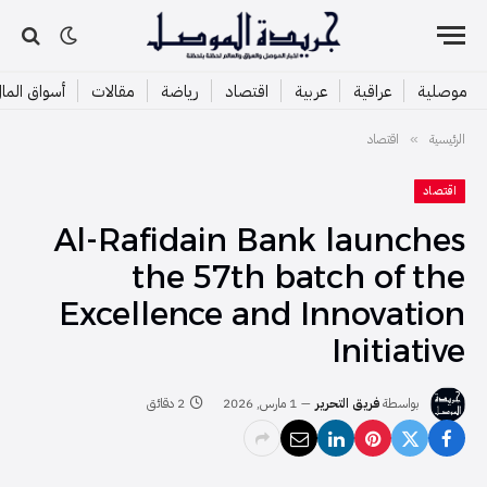
موصلية
عراقية
عربية
اقتصاد
رياضة
مقالات
أسواق الما
الرئيسية
اقتصاد
»
اقتصاد
Al-Rafidain Bank launches
the 57th batch of the
Excellence and Innovation
Initiative
بواسطة
فريق التحرير
1 مارس, 2026
2 دقائق