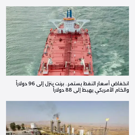
انخفاض أسعار النفط يستمر.. برنت ينزل إلى 96 دولاراً
والخام الأمريكي يهبط إلى 88 دولاراً