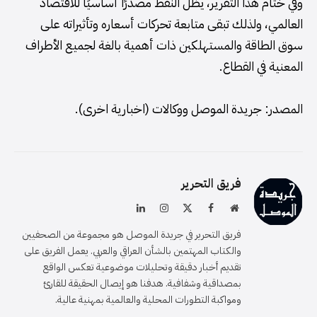
وفي ختام هذا التقرير، يظل النفط مصدرًا أساسيًا للاقتصاد
العالمي، ولذلك تبقى متابعة تحركات أسعاره وتأثيراته على
سوق الطاقة والمستهلكين ذات أهمية بالغة لجميع الأطراف
المعنية في القطاع.
المصدر: جريدة الموصل ووكالات (اخبارية اخرى).
فريق التحرير
موقع
فيسبوك
X
الانستغرام
لينكدإن
الويب
(Twitter)
فريق التحرير في جريدة الموصل هو مجموعة من الصحفيين
والكتاب المهتمين بالشأن العراقي والعربي. يعمل الفريق على
تقديم أخبار دقيقة وتحليلات موضوعية تعكس الواقع
بمصداقية وشفافية. هدفنا هو إيصال الحقيقة للقارئ
ومواكبة التطورات المحلية والعالمية بمهنية عالية.