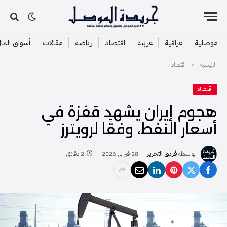
موصلية
عراقية
عربية
اقتصاد
رياضة
مقالات
أسواق الما
الرئيسية
اقتصاد
»
اقتصاد
هجوم إيران يشهد قفزة في
أسعار النفط، وفقًا لرويترز
بواسطة
فريق التحرير
28 فبراير, 2026
2 دقائق