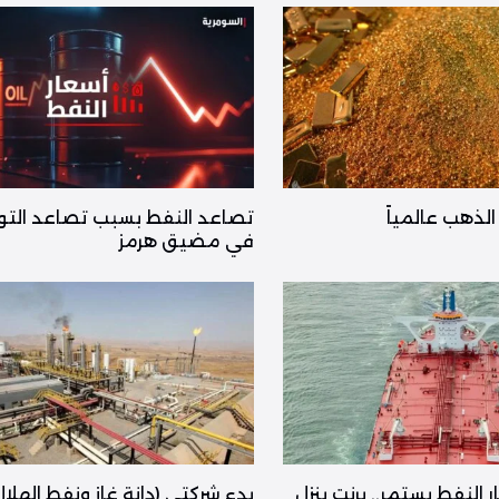
لذهب عالمياً
تصاعد النفط بسبب تصاعد التو
في مضيق هرمز
النفط يستمر.. برنت ينزل
بدء شركتي (دانة غاز ونفط الهلال