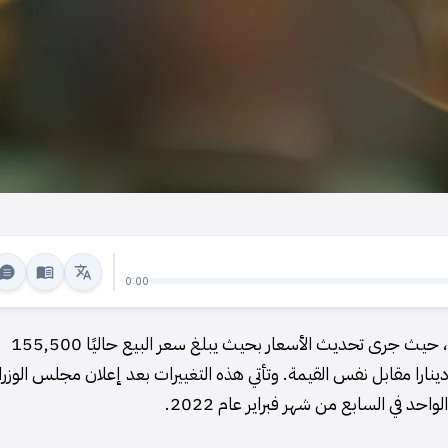
0:00
يزداد تقلب سعر صرف الدولار الأمريكي مقابل الدينار العراقي، حيث جرى تحديث الأسعار بحيث يبلغ سعر البيع حاليًا 155,500
نارا مقابل 100 دولار، بينما يبلغ سعر الشراء 154,500 دينارا مقابل نفس القيمة. وتأتي هذه التغييرات بعد إعلان مجلس الوزر