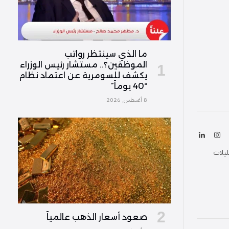
ما الذي سينتظر رواتب
الموظفين؟.. مستشار رئيس الوزراء
يكشف للسومرية عن اعتماد نظام
“40 يوماً”
8 أغسطس, 2026
ك
الانستغرام
لينكدإن
(Twitter
ليلات
صعود أسعار الذهب عالمياً